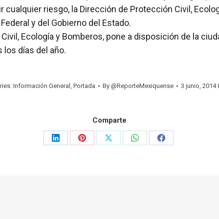
r cualquier riesgo, la Dirección de Protección Civil, Eco
 Federal y del Gobierno del Estado.
Civil, Ecología y Bomberos, pone a disposición de la ciu
los días del año.
ries:
Información General
,
Portada
By
@ReporteMexiquense
3 junio, 2014
Comparte
Share
Share
Share
Share
Share
on
on
on
on
on
LinkedIn
Pinterest
X
WhatsApp
Facebook