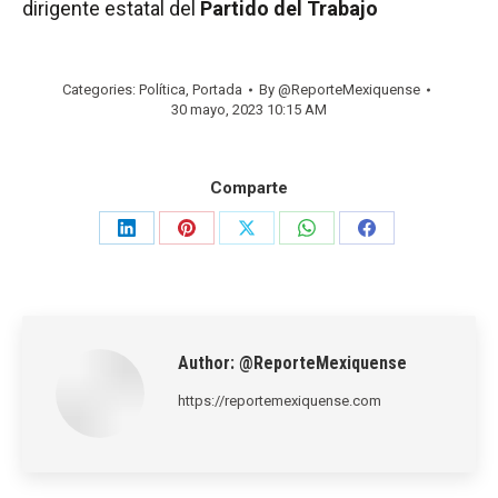
dirigente estatal del
Partido del Trabajo
Categories:
Política
,
Portada
By
@ReporteMexiquense
30 mayo, 2023 10:15 AM
Comparte
Share
Share
Share
Share
Share
on
on
on
on
on
LinkedIn
Pinterest
X
WhatsApp
Facebook
Author:
@ReporteMexiquense
https://reportemexiquense.com