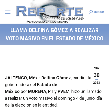
Buscar
Search:
LLAMA DELFINA GÓMEZ A REALIZAR
VOTO MASIVO EN EL ESTADO DE MÉXICO
May
30
JALTENCO, Méx.- Delfina Gómez
, candidata a
2023
gobernadora del
Estado de
México
por
MORENA
,
PT
y
PVEM
, hizo un llamado
a realizar un voto masivo el domingo 4 de junio, día
de la elección en la entidad.