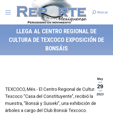
Buscar
Search:
LLEGA AL CENTRO REGIONAL DE
CULTURA DE TEXCOCO EXPOSICIÓN DE
BONSÁIS
May
29
TEXCOCO, Méx.- El Centro Regional de Cultura de
2023
Texcoco “Casa del Constituyente”, recibió la
muestra, “Bonsái y Suiseki”, una exhibición de
árboles a cargo del Club Bonsái Texcoco.