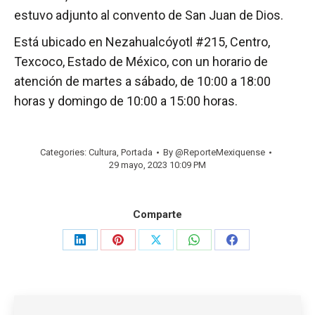
estuvo adjunto al convento de San Juan de Dios.
Está ubicado en Nezahualcóyotl #215, Centro,
Texcoco, Estado de México, con un horario de
atención de martes a sábado, de 10:00 a 18:00
horas y domingo de 10:00 a 15:00 horas.
Categories:
Cultura
,
Portada
By
@ReporteMexiquense
29 mayo, 2023 10:09 PM
Comparte
Share
Share
Share
Share
Share
on
on
on
on
on
LinkedIn
Pinterest
X
WhatsApp
Facebook