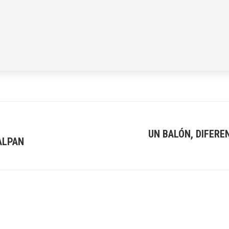
UN BALÓN, DIFERE
ALPAN
Next
post: