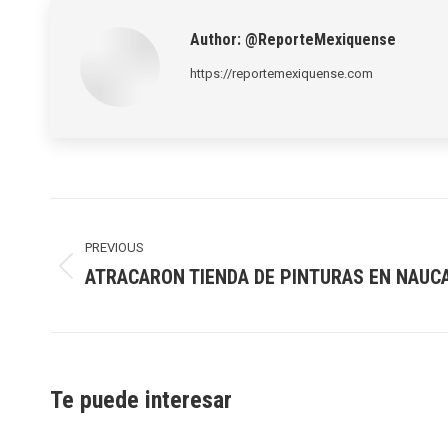
Author:
@ReporteMexiquense
https://reportemexiquense.com
Post
navigation
PREVIOUS
ATRACARON TIENDA DE PINTURAS EN NAUC
Previous
post:
Te puede interesar