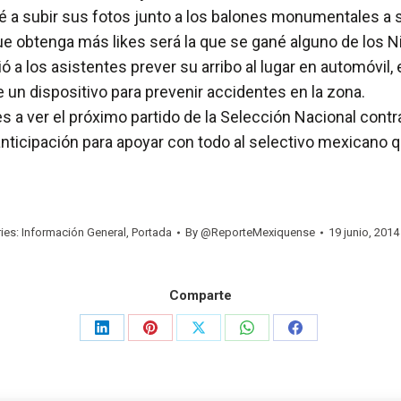
é a subir sus fotos junto a los balones monumentales a 
btenga más likes será la que se gané alguno de los Nin
 a los asistentes prever su arribo al lugar en automóvil,
de un dispositivo para prevenir accidentes en la zona.
s a ver el próximo partido de la Selección Nacional contr
e anticipación para apoyar con todo al selectivo mexicano
ies:
Información General
,
Portada
By
@ReporteMexiquense
19 junio, 2014
Comparte
Share
Share
Share
Share
Share
on
on
on
on
on
LinkedIn
Pinterest
X
WhatsApp
Facebook