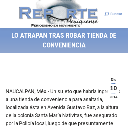
Buscar
Search:
LO ATRAPAN TRAS ROBAR TIENDA DE
CONVENIENCIA
Dic
10
NAUCALPAN, Méx.- Un sujeto que habría ingresado
2014
a una tienda de conveniencia para asaltarla,
localizada ésta en Avenida Gustavo Baz, a la altura
de la colonia Santa María Nativitas, fue asegurado
por la Policía local, luego de que presuntamente