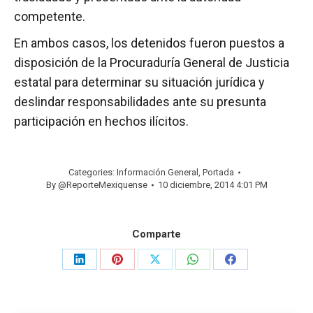
competente.
En ambos casos, los detenidos fueron puestos a
disposición de la Procuraduría General de Justicia
estatal para determinar su situación jurídica y
deslindar responsabilidades ante su presunta
participación en hechos ilícitos.
Categories:
Información General
,
Portada
By
@ReporteMexiquense
10 diciembre, 2014 4:01 PM
Comparte
Share
Share
Share
Share
Share
on
on
on
on
on
LinkedIn
Pinterest
X
WhatsApp
Facebook