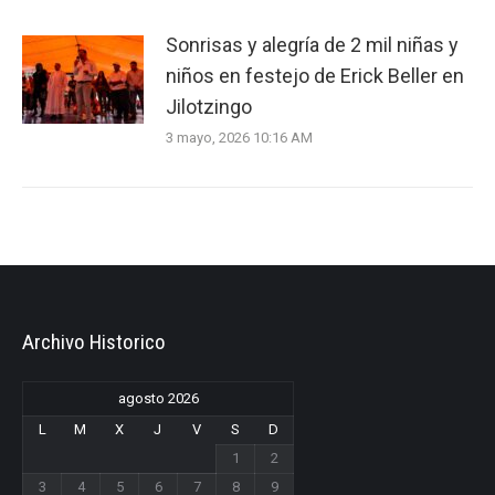
Sonrisas y alegría de 2 mil niñas y
niños en festejo de Erick Beller en
Jilotzingo
3 mayo, 2026 10:16 AM
Archivo Historico
agosto 2026
L
M
X
J
V
S
D
1
2
3
4
5
6
7
8
9