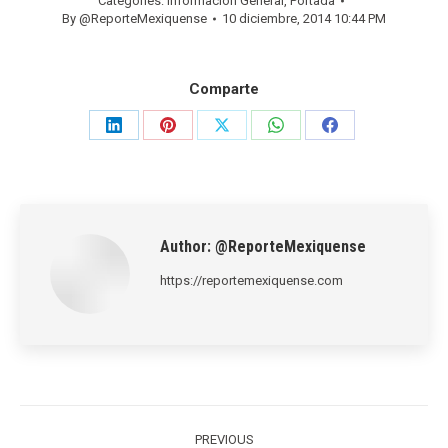
Categories:
Información General
,
Portada
By
@ReporteMexiquense
10 diciembre, 2014 10:44 PM
Comparte
Share
Share
Share
Share
Share
on
on
on
on
on
LinkedIn
Pinterest
X
WhatsApp
Facebook
Author:
@ReporteMexiquense
https://reportemexiquense.com
Post
navigation
PREVIOUS