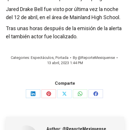
Jared Drake Bell fue visto por última vez la noche
del 12 de abril, en el área de Mainland High School.
Tras unas horas después de la emisión de la alerta
el también actor fue localizado.
Categories:
Espectáculos
,
Portada
By
@ReporteMexiquense
13 abril, 2023 1:44 PM
Comparte
Share
Share
Share
Share
Share
on
on
on
on
on
LinkedIn
Pinterest
X
WhatsApp
Facebook
Author:
@ReporteMexiquense