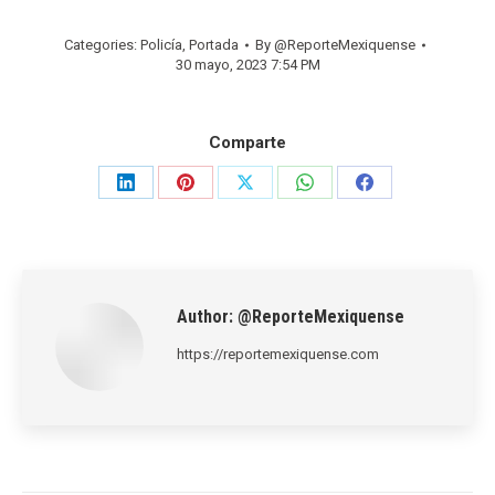
Categories:
Policía
,
Portada
By
@ReporteMexiquense
30 mayo, 2023 7:54 PM
Comparte
Share
Share
Share
Share
Share
on
on
on
on
on
LinkedIn
Pinterest
X
WhatsApp
Facebook
Author:
@ReporteMexiquense
https://reportemexiquense.com