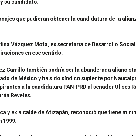
 y su candidato.
onajes que pudieran obtener la candidatura de la alian
sefina Vázquez Mota, ex secretaria de Desarrollo Social
piraciones en ese sentido.
z Carrillo también podría ser la abanderada aliancis
tado de México y ha sido síndico suplente por Naucalpa
irantes a la candidatura PAN-PRD al senador Ulises R
urán Reveles.
ca y ex alcalde de Atizapán, reconoció que tiene míni
n 1999.