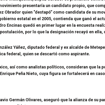
movimiento presentaría un candidato propio, que compe
pez Obrador quien “destapó” como candidata de su mov
gobierno estatal en el 2005, contienda que ganó el ac
dro Encinas quedó en primer lugar en la encuesta real
ostulación, por lo que la designación recayó en ella, 
zález Yáñez, diputado federal y ex alcalde de Metepec
ica federal, quien se descartó como aspirante.
xico, así como analistas políticos, consideran que la 
 Enrique Peña Nieto, cuya figura se fortalecerá en caso
tavio Germán Olivares, aseguró que la alianza de su pa