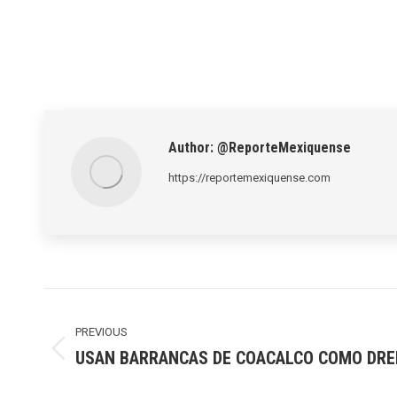
Author:
@ReporteMexiquense
https://reportemexiquense.com
Post
navigation
PREVIOUS
USAN BARRANCAS DE COACALCO COMO DREN
Previous
post: