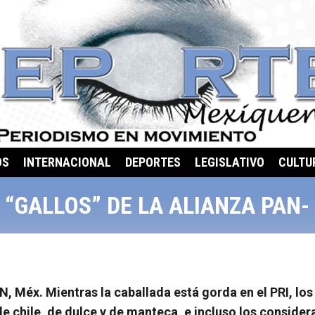
OS
INTERNACIONAL
DEPORTES
LEGISLATIVO
CULTU
 “GALLOS” DE LA ALIANZA PAN-
Méx. Mientras la caballada está gorda en el PRI, los 
e chile, de dulce y de manteca, e incluso los consider