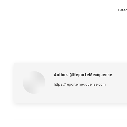
Categ
Author:
@ReporteMexiquense
https://reportemexiquense.com
Post