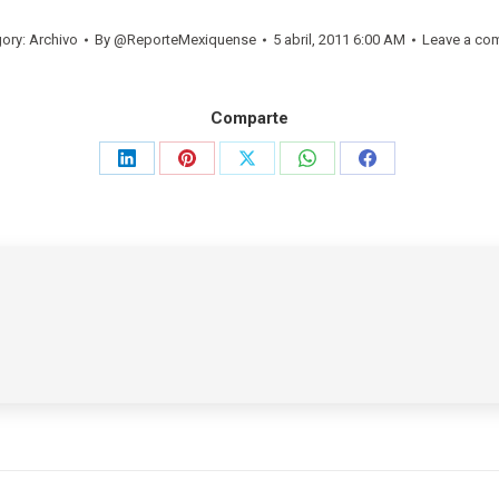
ory:
Archivo
By
@ReporteMexiquense
5 abril, 2011 6:00 AM
Leave a co
Comparte
Share
Share
Share
Share
Share
on
on
on
on
on
LinkedIn
Pinterest
X
WhatsApp
Facebook