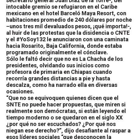
secretario general Juan Díaz de la Torre-, del
intocable gremio se refugiaron en el Caribe
mexicano en el hotel Barceló Maya Resort, con
habitaciones promedio de 240 dólares por noche
–unos tres mil devaluados pesos, ¡qué importa!-,
al huir de las protestas que la disidencia o CNTE
y el #YoSoy132 le anunciaron con una caminata
hacia Rosarito, Baja California, donde estaba
programado originalmente el cónclave.
Sólo le faltó decir que no es La Chacha de los
presidentes, olvidando sus inicios como
profesora de primaria en Chiapas cuando
recorría grandes distancias a pie y hasta
descalza, como ha narrado ella en diversas
ocasiones.
“Que no se equivoquen quienes dicen que el
SNTE no puede hacer propuestas, que miren si
realmente son demócratas, si están leyendo el
tiempo moderno o se quedaron en el siglo XX
¿por qué no ser escuchados? ¿Por qué nos
niegan ese derecho?”, dijo desafiante al raspar a
esos líderes sociales “que desconocen la