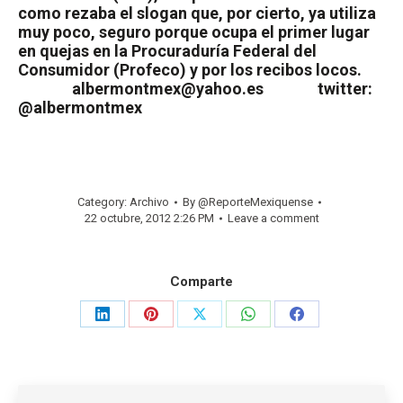
como rezaba el slogan que, por cierto, ya utiliza
muy poco, seguro porque ocupa el primer lugar
en quejas en la Procuraduría Federal del
Consumidor (Profeco) y por los recibos locos.
albermontmex@yahoo.es twitter:
@albermontmex
Category:
Archivo
By
@ReporteMexiquense
22 octubre, 2012 2:26 PM
Leave a comment
Comparte
Share
Share
Share
Share
Share
on
on
on
on
on
LinkedIn
Pinterest
X
WhatsApp
Facebook