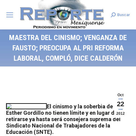
Buscar
Search:
MAESTRA DEL CINISMO; VENGANZA DE
FAUSTO; PREOCUPA AL PRI REFORMA
LABORAL, COMPLÓ, DICE CALDERÓN
Oct
22
El cinismo y la soberbia de Elba
Esther Gordillo no tienen límite y en lugar de
2012
retirarse ya hasta será consejera suprema del
Sindicato Nacional de Trabajadores de la
Educación (SNTE).