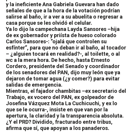
y la ineficiente Ana Gabriela Guevara han dado
señales de que a la hora de la votación podrían
salirse al baño, ir a ver a su abuelita o regresar a
casa porque se les olvidó el celular.
Ya lo dijo la campechana Layda Sansores –hija
de ex gobernador y priísta de hueso colorado
Carlos Sansores-: “ojalá que controlen su
esfínter”, para que no deban ir al baño, al tocador
– ¿alguien tocará en realidad?-, al toilette, o al
wc a la mera hora. De hecho, hasta Ernesto
Cordero, presidente del Senado y coordinador
de los senadores del PAN, dijo muy león que ya
dejaron de tomar agua (¿y comer?) para evitar
salidas de emergencia.
Mientras, el fajador chambitas –ex secretario del
Trabajo, ex vocero del PAN, ex golpeador de
Josefina Vázquez Mota La Cuchicuchi, y ex lo
que se le ocurra-, insiste en que van por la
apertura, la claridad y la transparencia absoluta.
¿Y el PRD? Dividido, fracturado entre tribus,
afirma que sí, que apoyan a los panaderos.