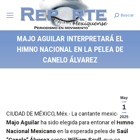
Buscar
Search:
MAJO AGUILAR INTERPRETARÁ EL
HIMNO NACIONAL EN LA PELEA DE
CANELO ÁLVAREZ
May
1
CIUDAD DE MÉXICO, Méx.- La cantante mexicana
2025
Majo Aguilar
ha sido elegida para entonar el
Himno
Nacional Mexicano
en la esperada pelea de
Saúl
“Canelo” Álvarez
contra
William Scull
, que se