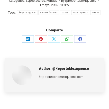
Categories:
Espectáculos
,
Portada
By
@ReporteMexiquense
1 mayo, 2025 9:39 PM
Tags:
ángela aguilar
canelo álvarez
cazzu
majo aguilar
nodal
Comparte
Share
Share
Share
Share
Share
on
on
on
on
on
LinkedIn
Pinterest
X
WhatsApp
Facebook
Author:
@ReporteMexiquense
https://reportemexiquense.com