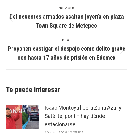
Post
navigation
PREVIOUS
Delincuentes armados asaltan joyería en plaza
Previous
Town Square de Metepec
post:
NEXT
Proponen castigar el despojo como delito grave
Next
con hasta 17 años de prisión en Edomex
post:
Te puede interesar
Isaac Montoya libera Zona Azul y
Satélite; por fin hay dónde
estacionarse
10 julio, 2026 10:05 PM