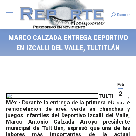
Buscar
Search:
MARCO CALZADA ENTREGA DEPORTIVO
EN IZCALLI DEL VALLE, TULTITLÁN
Feb
2
TULTITLÁN,
Méx.- Durante la entrega de la primera etapa de
2012
remodelación de área verde en chanchas y
juegos infantiles del Deportivo Izcalli del Valle,
Marco Antonio Calzada Arroyo presidente
municipal de Tultitlán, expresó que una de las
labores más importantes de la actual