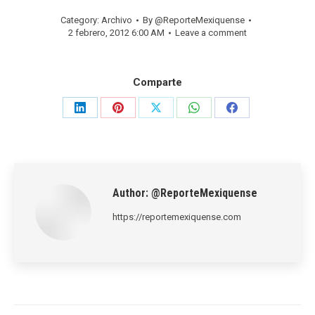
Category:
Archivo
By
@ReporteMexiquense
2 febrero, 2012 6:00 AM
Leave a comment
Comparte
Share
Share
Share
Share
Share
on
on
on
on
on
LinkedIn
Pinterest
X
WhatsApp
Facebook
Author:
@ReporteMexiquense
https://reportemexiquense.com
Post