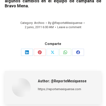
algunos cambios en el equipo de campaña de
Bravo Mena
.
Category:
Archivo
By
@ReporteMexiquense
2 junio, 2011 6:00 AM
Leave a comment
Comparte
Share
Share
Share
Share
Share
on
on
on
on
on
LinkedIn
Pinterest
X
WhatsApp
Facebook
Author:
@ReporteMexiquense
https://reportemexiquense.com