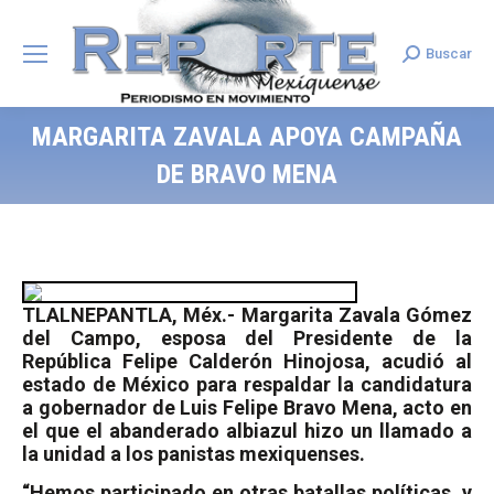
Buscar
Search:
MARGARITA ZAVALA APOYA CAMPAÑA
DE BRAVO MENA
TLALNEPANTLA, Méx.- Margarita Zavala Gómez
del Campo, esposa del Presidente de la
República Felipe Calderón Hinojosa, acudió al
estado de México para respaldar la candidatura
a gobernador de Luis Felipe Bravo Mena, acto en
el que el abanderado albiazul hizo un llamado a
la unidad a los panistas mexiquenses.
“Hemos participado en otras batallas políticas, y