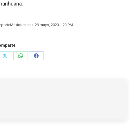
marihuana.
porteMexiquense
29 mayo, 2023 1:23 PM
omparte
e
Share
Share
Share
on
on
on
rest
X
WhatsApp
Facebook