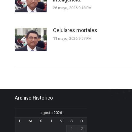
26 mayo, 2026 9:18 PM
Celulares mortales
11 mayo, 2026 9:57 PM
Archivo Historico
agosto 2026
L
M
X
J
V
S
D
1
2