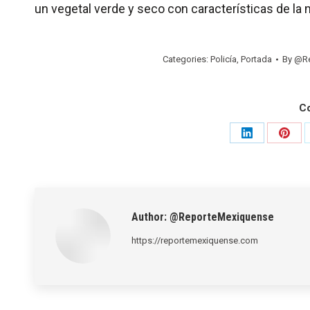
un vegetal verde y seco con características de la 
Categories:
Policía
,
Portada
By
@Re
C
Share
Shar
on
on
LinkedIn
Pinte
Author:
@ReporteMexiquense
https://reportemexiquense.com