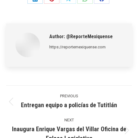
Share
Share
Share
Share
Share
on
on
on
on
on
LinkedIn
Pinterest
X
WhatsApp
Facebook
Author:
@ReporteMexiquense
https://reportemexiquense.com
Post
navigation
PREVIOUS
Entregan equipo a policías de Tutitlán
Previous
post:
NEXT
Inaugura Enrique Vargas del Villar Oficina de
Next