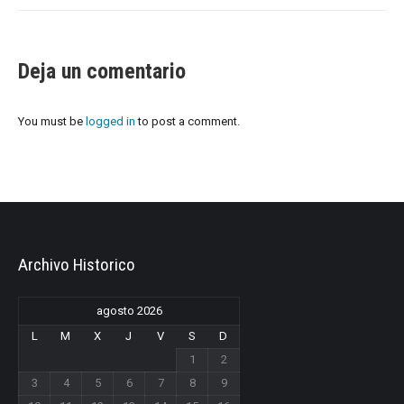
Deja un comentario
You must be
logged in
to post a comment.
Archivo Historico
agosto 2026
L
M
X
J
V
S
D
1
2
3
4
5
6
7
8
9