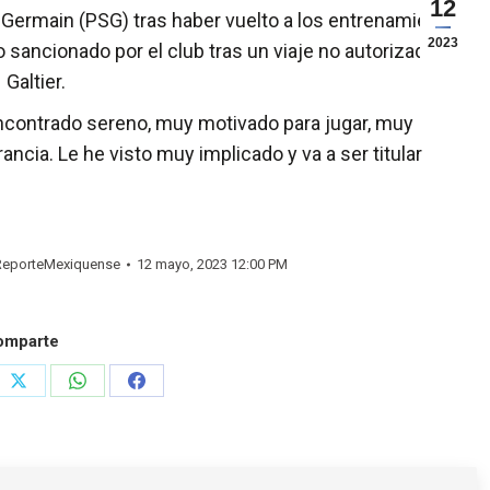
12
nt-Germain (PSG) tras haber vuelto a los entrenamientos
2023
sancionado por el club tras un viaje no autorizado a
Galtier.
encontrado sereno, muy motivado para jugar, muy
ncia. Le he visto muy implicado y va a ser titular
.
eporteMexiquense
12 mayo, 2023 12:00 PM
omparte
e
Share
Share
Share
on
on
on
rest
X
WhatsApp
Facebook