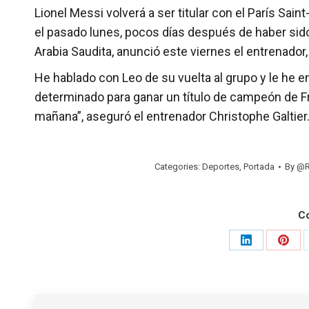
Lionel Messi volverá a ser titular con el París Sai
el pasado lunes, pocos días después de haber sido 
Arabia Saudita, anunció este viernes el entrenador, 
He hablado con Leo de su vuelta al grupo y le he 
determinado para ganar un título de campeón de Fra
mañana”, aseguró el entrenador Christophe Galtier
Categories:
Deportes
,
Portada
By
@R
C
Share
Shar
on
on
LinkedIn
Pinte