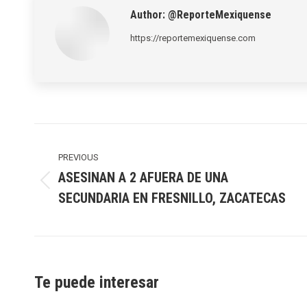
Author:
@ReporteMexiquense
https://reportemexiquense.com
Post
navigation
PREVIOUS
ASESINAN A 2 AFUERA DE UNA
Previous
SECUNDARIA EN FRESNILLO, ZACATECAS
post:
Te puede interesar