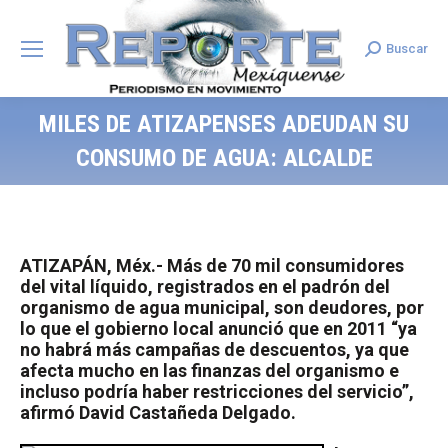
Buscar
Search:
MILES DE ATIZAPENSES ADEUDAN SU
CONSUMO DE AGUA: ALCALDE
ATIZAPÁN, Méx.- Más de 70 mil consumidores
del vital líquido, registrados en el padrón del
organismo de agua municipal, son deudores, por
lo que el gobierno local anunció que en 2011 “ya
no habrá más campañas de descuentos, ya que
afecta mucho en las finanzas del organismo e
incluso podría haber restricciones del servicio”,
afirmó David Castañeda Delgado.