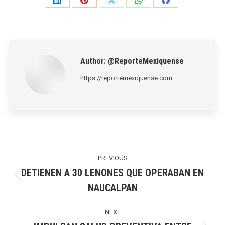
Share
Share
Share
Share
Share
on
on
on
on
on
LinkedIn
Pinterest
X
WhatsApp
Facebook
Author:
@ReporteMexiquense
https://reportemexiquense.com
Post
navigation
PREVIOUS
DETIENEN A 30 LENONES QUE OPERABAN EN
Previous
NAUCALPAN
post:
NEXT