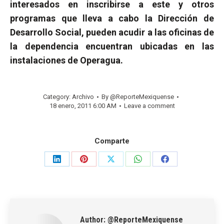
interesados en inscribirse a este y otros
programas que lleva a cabo la Dirección de
Desarrollo Social, pueden acudir a las oficinas de
la dependencia encuentran ubicadas en las
instalaciones de Operagua.
Category:
Archivo
By
@ReporteMexiquense
18 enero, 2011 6:00 AM
Leave a comment
Comparte
Share
Share
Share
Share
Share
on
on
on
on
on
LinkedIn
Pinterest
X
WhatsApp
Facebook
Author:
@ReporteMexiquense