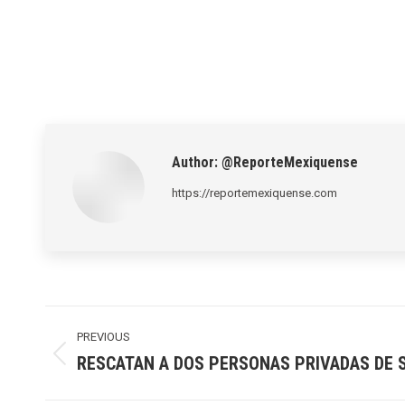
Author:
@ReporteMexiquense
https://reportemexiquense.com
Post
navigation
PREVIOUS
RESCATAN A DOS PERSONAS PRIVADAS DE S
Previous
post: