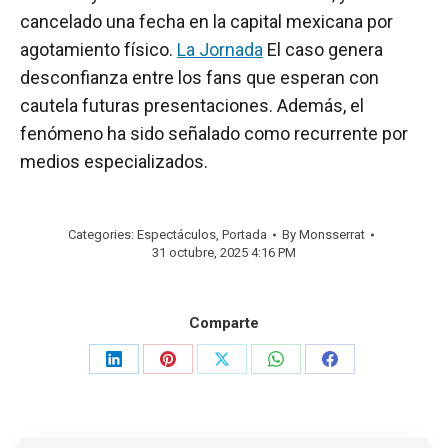
cancelado una fecha en la capital mexicana por
agotamiento físico.
La Jornada
El caso genera
desconfianza entre los fans que esperan con
cautela futuras presentaciones. Además, el
fenómeno ha sido señalado como recurrente por
medios especializados.
Categories:
Espectáculos
,
Portada
By
Monsserrat
31 octubre, 2025 4:16 PM
Comparte
Share
Share
Share
Share
Share
on
on
on
on
on
LinkedIn
Pinterest
X
WhatsApp
Facebook