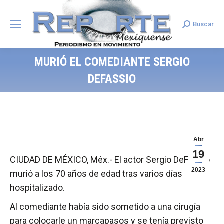
Buscar
Search:
MURIÓ EL COMEDIANTE SERGIO
DEFASSIO
Abr
19
CIUDAD DE MÉXICO, Méx.- El actor Sergio DeFassio
2023
murió a los 70 años de edad tras varios días
hospitalizado.
Al comediante había sido sometido a una cirugía
para colocarle un marcapasos y se tenía previsto