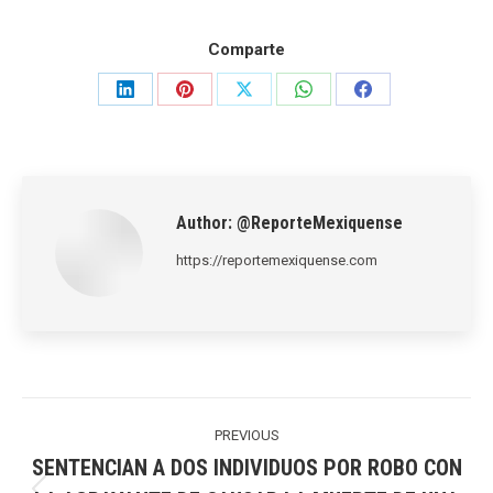
Comparte
Share
Share
Share
Share
Share
on
on
on
on
on
LinkedIn
Pinterest
X
WhatsApp
Facebook
Author:
@ReporteMexiquense
https://reportemexiquense.com
Post
navigation
PREVIOUS
SENTENCIAN A DOS INDIVIDUOS POR ROBO CON