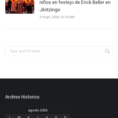
niños en festejo de Erick Beller en
Jilotzingo
3 mayo, 2026 10:16 AM
Search:
Archivo Historico
agosto 2026
L
M
X
J
V
S
D