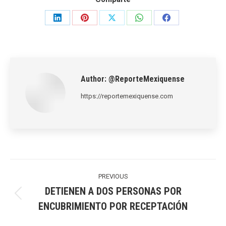
Share
Share
Share
Share
Share
on
on
on
on
on
LinkedIn
Pinterest
X
WhatsApp
Facebook
Author:
@ReporteMexiquense
https://reportemexiquense.com
Post
navigation
PREVIOUS
DETIENEN A DOS PERSONAS POR
Previous
ENCUBRIMIENTO POR RECEPTACIÓN
post: