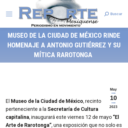
Buscar
Search:
MUSEO DE LA CIUDAD DE MÉXICO RINDE
HOMENAJE A ANTONIO GUTIÉRREZ Y SU
MÍTICA RAROTONGA
May
10
El
Museo de la Ciudad de México
, recinto
2023
perteneciente a la
Secretaría de Cultura
capitalina
, inaugurará este viernes 12 de mayo
“El
Arte de Rarotonga”
, una exposición que no solo es