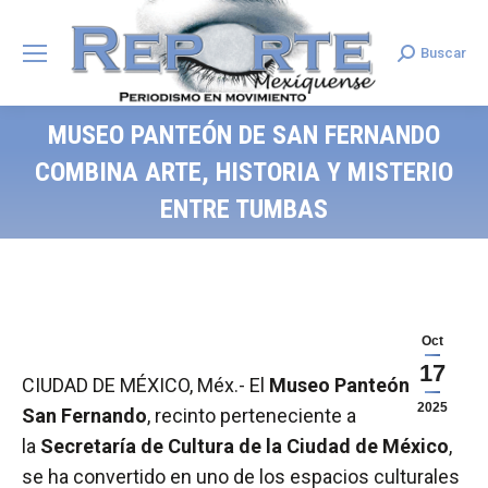
Buscar
Search:
MUSEO PANTEÓN DE SAN FERNANDO
COMBINA ARTE, HISTORIA Y MISTERIO
ENTRE TUMBAS
Oct
17
CIUDAD DE MÉXICO, Méx.- El
Museo Panteón de
2025
San Fernando
, recinto perteneciente a
la
Secretaría de Cultura de la Ciudad de México
,
se ha convertido en uno de los espacios culturales