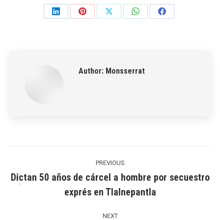
Share
Share
Share
Share
Share
on
on
on
on
on
LinkedIn
Pinterest
X
WhatsApp
Facebook
Author:
Monsserrat
Post
navigation
PREVIOUS
Dictan 50 años de cárcel a hombre por secuestro
Previous
exprés en Tlalnepantla
post:
NEXT