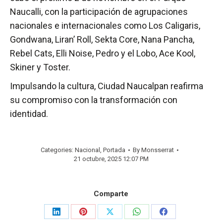
Naucalli, con la participación de agrupaciones
nacionales e internacionales como Los Caligaris,
Gondwana, Liran’ Roll, Sekta Core, Nana Pancha,
Rebel Cats, Elli Noise, Pedro y el Lobo, Ace Kool,
Skiner y Toster.
Impulsando la cultura, Ciudad Naucalpan reafirma
su compromiso con la transformación con
identidad.
Categories:
Nacional
,
Portada
By
Monsserrat
21 octubre, 2025 12:07 PM
Comparte
Share
Share
Share
Share
Share