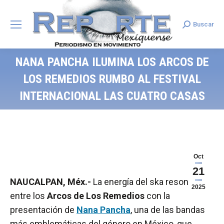
Buscar
Search:
NANA PANCHA ILUMINA LOS ARCOS DE
LOS REMEDIOS RUMBO AL FESTIVAL
INTERNACIONAL LAS CUATRO CASAS
Oct
21
NAUCALPAN, Méx.-
La energía del ska resonó
2025
entre los
Arcos de Los Remedios
con la
presentación de
Nana Pancha
, una de las bandas
más emblemáticas del género en México, que