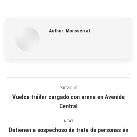
on
on
on
on
on
LinkedIn
Pinterest
X
WhatsApp
Facebook
Author:
Monsserrat
Post
navigation
PREVIOUS
Vuelca tráiler cargado con arena en Avenida
Previous
Central
post:
NEXT
Detienen a sospechoso de trata de personas en
Next