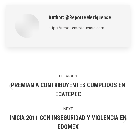
LinkedIn
Pinterest
X
WhatsApp
Facebook
Author:
@ReporteMexiquense
https://reportemexiquense.com
Post
navigation
PREVIOUS
PREMIAN A CONTRIBUYENTES CUMPLIDOS EN
Previous
ECATEPEC
post:
NEXT
INICIA 2011 CON INSEGURIDAD Y VIOLENCIA EN
Next
EDOMEX
post: