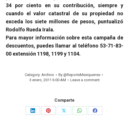
34 por ciento en su contribución, siempre y
cuando el valor catastral de su propiedad no
exceda los siete millones de pesos, puntualizó
Rodolfo Rueda Irala.
Para mayor información sobre esta campaña de
descuentos, puedes llamar al teléfono 53-71-83-
00 extensión 1198, 1199 y 1104.
Category:
Archivo
By
@ReporteMexiquense
3 enero, 2011 6:00 AM
Leave a comment
Comparte
Share
Share
Share
Share
Share
on
on
on
on
on