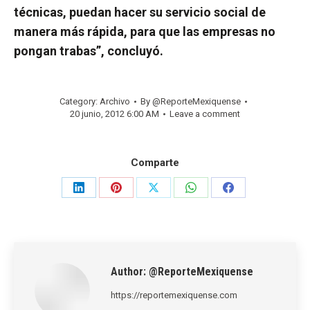
técnicas, puedan hacer su servicio social de
manera más rápida, para que las empresas no
pongan trabas”, concluyó.
Category:
Archivo
By
@ReporteMexiquense
20 junio, 2012 6:00 AM
Leave a comment
Comparte
Share
Share
Share
Share
Share
on
on
on
on
on
LinkedIn
Pinterest
X
WhatsApp
Facebook
Author:
@ReporteMexiquense
https://reportemexiquense.com