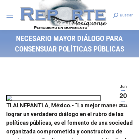
Buscar
Search:
NECESARIO MAYOR DIÁLOGO PARA
CONSENSUAR POLÍTICAS PÚBLICAS
Jun
20
TLALNEPANTLA, México.- “La mejor manera de
2012
lograr un verdadero diálogo en el rubro de las
políticas públicas, es el fomento de una sociedad
organizada comprometida y constructora de