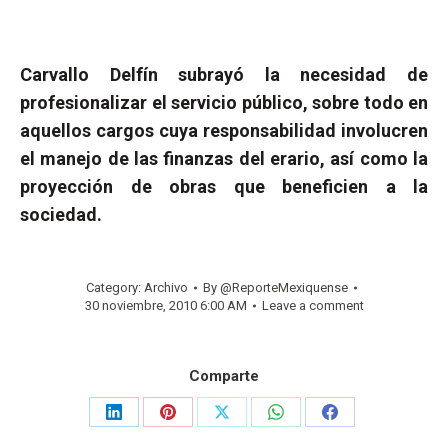
Carvallo Delfín subrayó la necesidad de
profesionalizar el servicio público, sobre todo en
aquellos cargos cuya responsabilidad involucren
el manejo de las finanzas del erario, así como la
proyección de obras que beneficien a la
sociedad.
Category:
Archivo
By
@ReporteMexiquense
30 noviembre, 2010 6:00 AM
Leave a comment
Comparte
Share
Share
Share
Share
Share