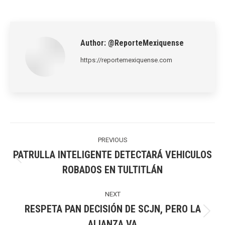
on
on
on
on
on
LinkedIn
Pinterest
X
WhatsApp
Facebook
Author:
@ReporteMexiquense
https://reportemexiquense.com
Post
navigation
PREVIOUS
PATRULLA INTELIGENTE DETECTARÁ VEHICULOS
Previous
ROBADOS EN TULTITLÁN
post:
NEXT
RESPETA PAN DECISIÓN DE SCJN, PERO LA
Next
ALIANZA VA