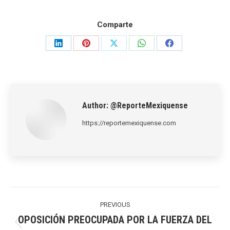
Comparte
Share
Share
Share
Share
Share
on
on
on
on
on
LinkedIn
Pinterest
X
WhatsApp
Facebook
Author:
@ReporteMexiquense
https://reportemexiquense.com
Post
navigation
PREVIOUS
OPOSICIÓN PREOCUPADA POR LA FUERZA DEL
Previous