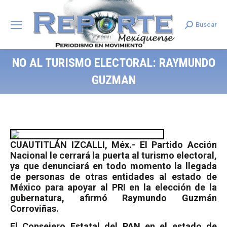
Buscar
Search:
NO AL TURISMO ELECTORAL: RAYMUNDO
GUZMAN
CUAUTITLÁN IZCALLI, Méx.- El Partido Acción
Nacional le cerrará la puerta al turismo electoral,
ya que denunciará en todo momento la llegada
de personas de otras entidades al estado de
México para apoyar al PRI en la elección de la
gubernatura, afirmó Raymundo Guzmán
Corroviñas.
El Consejero Estatal del PAN en el estado de