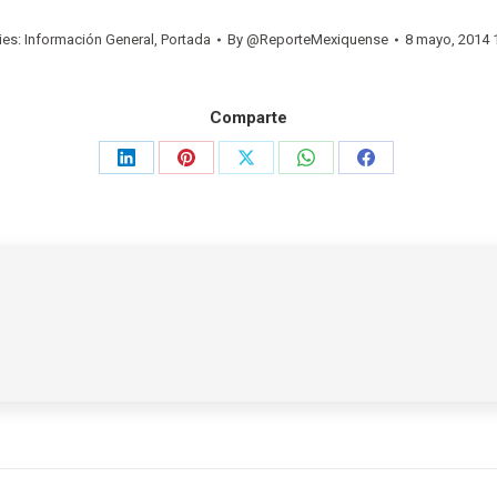
ies:
Información General
,
Portada
By
@ReporteMexiquense
8 mayo, 2014 
Comparte
Share
Share
Share
Share
Share
on
on
on
on
on
LinkedIn
Pinterest
X
WhatsApp
Facebook