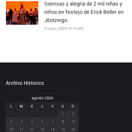
Sonrisas y alegría de 2 mil niñas y
niños en festejo de Erick Beller en
Jilotzingo
3 mayo, 2026 10:16 AM
Archivo Historico
agosto 2026
L
M
X
J
V
S
D
1
2
3
4
5
6
7
8
9
10
11
12
13
14
15
16