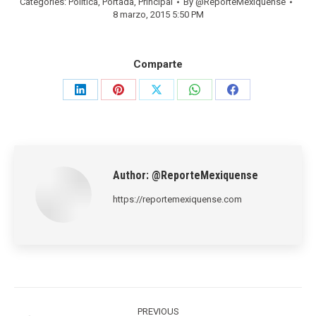
Categories:
Política
,
Portada
,
Principal
By
@ReporteMexiquense
8 marzo, 2015 5:50 PM
Comparte
Share
Share
Share
Share
Share
on
on
on
on
on
LinkedIn
Pinterest
X
WhatsApp
Facebook
Author:
@ReporteMexiquense
https://reportemexiquense.com
Post
PREVIOUS