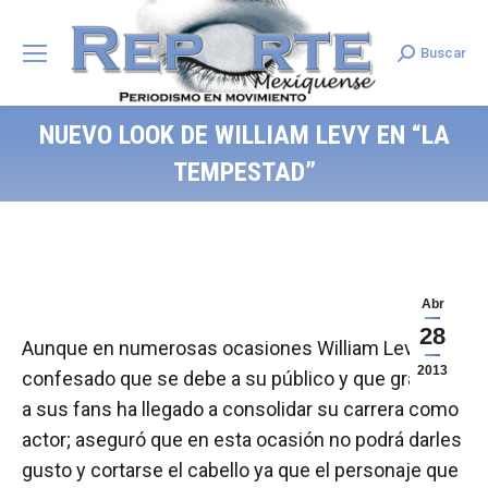
Buscar
Search:
NUEVO LOOK DE WILLIAM LEVY EN “LA
TEMPESTAD”
Abr
28
Aunque en numerosas ocasiones William Levy ha
2013
confesado que se debe a su público y que gracias
a sus fans ha llegado a consolidar su carrera como
actor; aseguró que en esta ocasión no podrá darles
gusto y cortarse el cabello ya que el personaje que