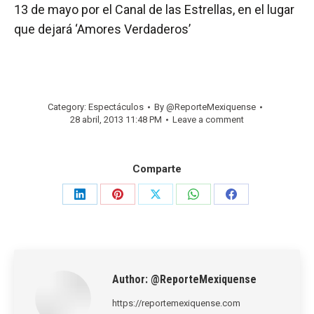
13 de mayo por el Canal de las Estrellas, en el lugar
que dejará ‘Amores Verdaderos’
Category:
Espectáculos
By
@ReporteMexiquense
28 abril, 2013 11:48 PM
Leave a comment
Comparte
Share
Share
Share
Share
Share
on
on
on
on
on
LinkedIn
Pinterest
X
WhatsApp
Facebook
Author:
@ReporteMexiquense
https://reportemexiquense.com