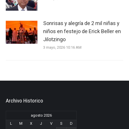
Sonrisas y alegría de 2 mil niñas y
niños en festejo de Erick Beller en
Jilotzingo
3 mayo, 2026 10:16 AM
Archivo Historico
agosto 2026
L
M
X
J
V
S
D