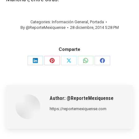
Categories:
Información General
,
Portada
By
@ReporteMexiquense
28 diciembre, 2014 5:28 PM
Comparte
Share
Share
Share
Share
Share
on
on
on
on
on
LinkedIn
Pinterest
X
WhatsApp
Facebook
Author:
@ReporteMexiquense
https://reportemexiquense.com