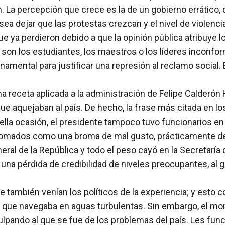
n. La percepción que crece es la de un gobierno errático
ea dejar que las protestas crezcan y el nivel de violenc
que ya perdieron debido a que la opinión pública atribuy
 son los estudiantes, los maestros o los líderes inconforme
amental para justificar una represión al reclamo social. Es
 receta aplicada a la administración de Felipe Calderón 
ue aquejaban al país. De hecho, la frase más citada en l
lla ocasión, el presidente tampoco tuvo funcionarios en s
tomados como una broma de mal gusto, prácticamente des
neral de la República y todo el peso cayó en la Secretaría
n una pérdida de credibilidad de niveles preocupantes, al
 también venían los políticos de la experiencia; y esto co
que navegaba en aguas turbulentas. Sin embargo, el mome
ulpando al que se fue de los problemas del país. Les funci