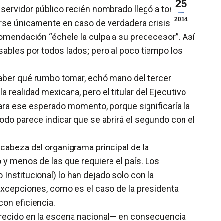
25
 servidor público recién nombrado llegó a tomar
2014
rirse únicamente en caso de verdadera crisis. Sin
comendación “échele la culpa a su predecesor”. Así
nsables por todos lados; pero al poco tiempo los
n saber qué rumbo tomar, echó mano del tercer
a realidad mexicana, pero el titular del Ejecutivo
ara ese esperado momento, porque significaría la
do parece indicar que se abrirá el segundo con el
 cabeza del organigrama principal de la
o y menos de las que requiere el país. Los
Institucional) lo han dejado solo con la
xcepciones, como es el caso de la presidenta
on eficiencia.
parecido en la escena nacional— en consecuencia