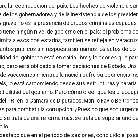
para la reconducción del país. Los hechos de violencia s
ia de los gobernadores y de la inexistencia de los presid
s grave no es la presencia de grupos criminales capaces d
 tiene ningún nivel de gobierno en el país; el problema de
limita a esos dos estados, también se refleja en Veracruz
suntos públicos sin respuesta sumamos los actos de corr
lidad del gobierno está en caída libre y lo peor es que pa
no, pero está obligado a tomar decisiones de Estado. Una 
e vacaciones mientras la nación sufre su peor crisis inst
ís, lo está carcomiendo desde sus estructuras y pararla d
dibilidad del gobierno. Pero cómo creer que les preocu
l PRI en la Cámara de Diputados, Manlio Favio Beltrones 
tes para combatir la corrupción. ¿Pues no que son urgen
 No se trata de una reforma más, se trata de superar uno d
llo.
 destacó que en el periodo de sesiones, concluido el pas