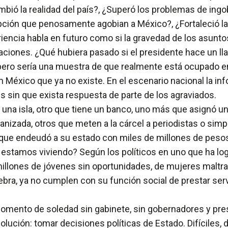
bió la realidad del país?, ¿Superó los problemas de ingob
rupción que penosamente agobian a México?, ¿Fortaleció la
riencia habla en futuro como si la gravedad de los asunto
iones. ¿Qué hubiera pasado si el presidente hace un llam
 pero sería una muestra de que realmente está ocupado en 
n México que ya no existe. En el escenario nacional la inf
s sin que exista respuesta de parte de los agraviados.
na isla, otro que tiene un banco, uno más que asignó un
rganizada, otros que meten a la cárcel a periodistas o s
ue endeudó a su estado con miles de millones de pesos y
aís estamos viviendo? Según los políticos en uno que ha l
millones de jóvenes sin oportunidades, de mujeres maltrat
bra, ya no cumplen con su función social de prestar servi
omento de soledad sin gabinete, sin gobernadores y pres
solución: tomar decisiones políticas de Estado. Difíciles,