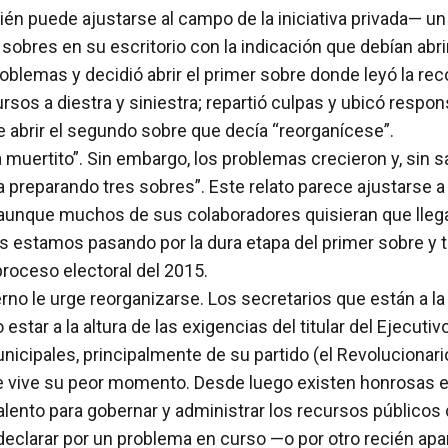
én puede ajustarse al campo de la iniciativa privada— un
s sobres en su escritorio con la indicación que debían ab
oblemas y decidió abrir el primer sobre donde leyó la re
rsos a diestra y siniestra; repartió culpas y ubicó respo
de abrir el segundo sobre que decía “reorganícese”.
e a muertito”. Sin embargo, los problemas crecieron y, si
 preparando tres sobres”. Este relato parece ajustarse a l
e, aunque muchos de sus colaboradores quisieran que lleg
estamos pasando por la dura etapa del primer sobre y to
proceso electoral del 2015.
erno le urge reorganizarse. Los secretarios que están a la
tar a la altura de las exigencias del titular del Ejecutiv
cipales, principalmente de su partido (el Revolucionario 
e vive su peor momento. Desde luego existen honrosas e
ento para gobernar y administrar los recursos públicos c
 declarar por un problema en curso —o por otro recién a