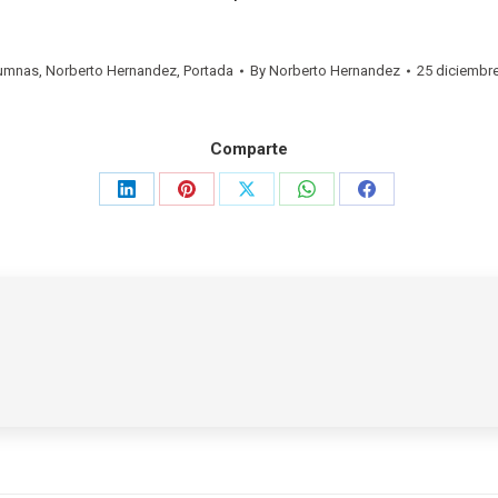
umnas
,
Norberto Hernandez
,
Portada
By
Norberto Hernandez
25 diciembr
Comparte
Share
Share
Share
Share
Share
on
on
on
on
on
LinkedIn
Pinterest
X
WhatsApp
Facebook