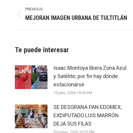
Post
navigation
PREVIOUS
MEJORAN IMAGEN URBANA DE TULTITLÁN
Previous
post:
Te puede interesar
Isaac Montoya libera Zona Azul
y Satélite; por fin hay dónde
estacionarse
10 julio, 2026 10:05 PM
SE DESGRANA PAN EDOMEX;
EXDIPUTADO LUIS MARRÓN
DEJA SUS FILAS
20 mayo, 2026 10:22 PM