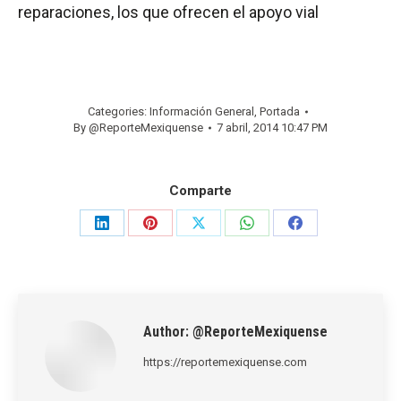
reparaciones, los que ofrecen el apoyo vial
Categories:
Información General
,
Portada
By
@ReporteMexiquense
7 abril, 2014 10:47 PM
Comparte
Share
Share
Share
Share
Share
on
on
on
on
on
LinkedIn
Pinterest
X
WhatsApp
Facebook
Author:
@ReporteMexiquense
https://reportemexiquense.com