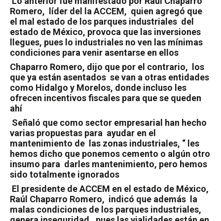
Lo anterior fue manifestado por Raúl Chaparro
Romero,
líder del la ACCEM,
quien agregó que
el mal estado de los parques industriales
del
estado de México, provoca que las inversiones
llegues, pues lo industriales no ven las mínimas
condiciones para venir asentarse en ellos
Chaparro Romero, dijo que por el contrario,
los
que ya están asentados
se van a otras entidades
como Hidalgo y Morelos, donde incluso les
ofrecen incentivos fiscales para que se queden
ahí
Señaló que como sector empresarial han hecho
varias propuestas para
ayudar en el
mantenimiento de
las zonas industriales, “ les
hemos dicho que ponemos cemento o algún otro
insumo para
darles mantenimiento, pero hemos
sido totalmente ignorados
El presidente de ACCEM en el estado de México,
Raúl Chaparro Romero,
indicó que además
la
malas condiciones de los parques industriales,
genera inseguridad,
pues las vialidades están en