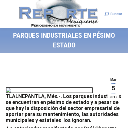
Buscar
Search:
PARQUES INDUSTRIALES EN PÉSIMO
ESTADO
Mar
5
TLALNEPANTLA, Méx.-. Los parques industriales
2012
se encuentran en pésimo de estado y a pesar de
que hay la disposición del sector empresarial de
aportar para su mantenimiento, las autoridades
municipales y estatales
los ignoran.