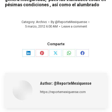
pésimas condiciones , así como el alumbrado
Category:
Archivo
By
@ReporteMexiquense
5 marzo, 2012 6:00 AM
Leave a comment
Comparte
Share
Share
Share
Share
Share
on
on
on
on
on
LinkedIn
Pinterest
X
WhatsApp
Facebook
Author:
@ReporteMexiquense
https://reportemexiquense.com