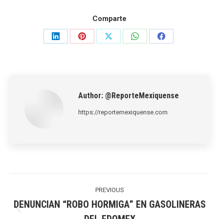
Comparte
Share
Share
Share
Share
Share
on
on
on
on
on
LinkedIn
Pinterest
X
WhatsApp
Facebook
Author:
@ReporteMexiquense
https://reportemexiquense.com
Post
navigation
PREVIOUS
DENUNCIAN “ROBO HORMIGA” EN GASOLINERAS
Previous