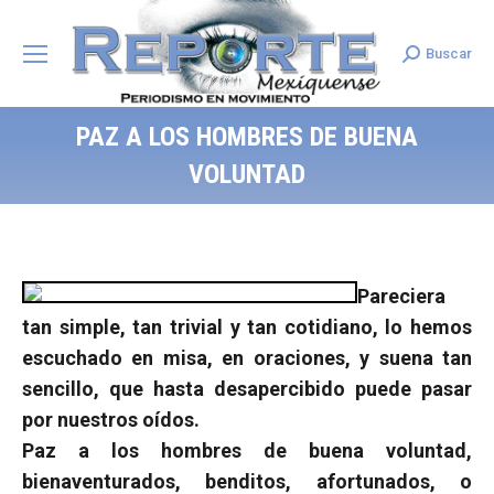
Buscar
Search:
PAZ A LOS HOMBRES DE BUENA
VOLUNTAD
Pareciera
tan simple, tan trivial y tan cotidiano, lo hemos
escuchado en misa, en oraciones, y suena tan
sencillo, que hasta desapercibido puede pasar
por nuestros oídos.
Paz a los hombres de buena voluntad,
bienaventurados, benditos, afortunados, o