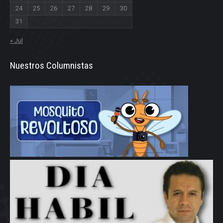
24
25
26
27
28
29
30
31
« Jul
Nuestros Columnistas