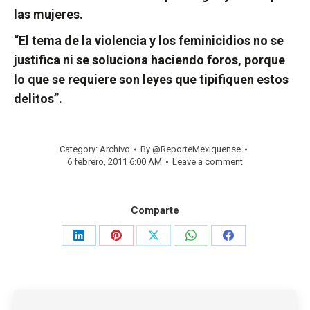
las mujeres.
“El tema de la violencia y los feminicidios no se
justifica ni se soluciona haciendo foros, porque
lo que se requiere son leyes que tipifiquen estos
delitos”.
Category:
Archivo
By
@ReporteMexiquense
6 febrero, 2011 6:00 AM
Leave a comment
Comparte
Share
Share
Share
Share
Share
on
on
on
on
on
LinkedIn
Pinterest
X
WhatsApp
Facebook