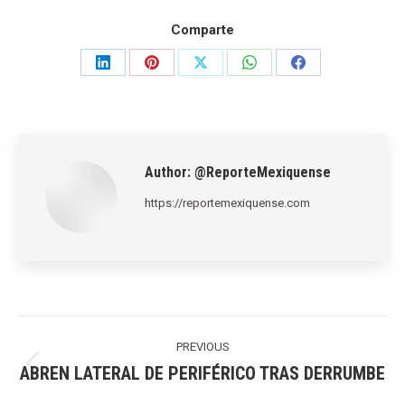
Comparte
Share
Share
Share
Share
Share
on
on
on
on
on
LinkedIn
Pinterest
X
WhatsApp
Facebook
Author:
@ReporteMexiquense
https://reportemexiquense.com
Post
navigation
PREVIOUS
ABREN LATERAL DE PERIFÉRICO TRAS DERRUMBE
Previous
post: