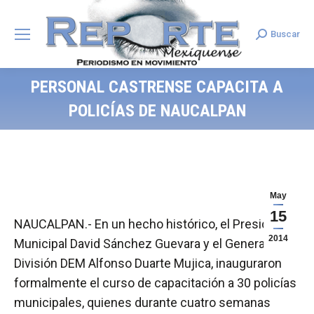
Buscar
Search:
PERSONAL CASTRENSE CAPACITA A
POLICÍAS DE NAUCALPAN
May
15
NAUCALPAN.- En un hecho histórico, el Presidente
2014
Municipal David Sánchez Guevara y el General de
División DEM Alfonso Duarte Mujica, inauguraron
formalmente el curso de capacitación a 30 policías
municipales, quienes durante cuatro semanas