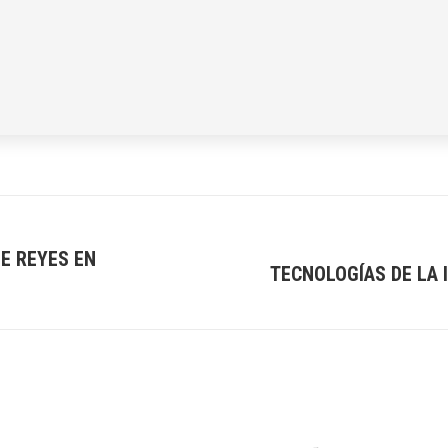
E REYES EN
TECNOLOGÍAS DE LA
Next
post: