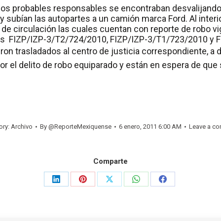
os probables responsables se encontraban desvalijando 
 y subían las autopartes a un camión marca Ford. Al inter
e circulación las cuales cuentan con reporte de robo vig
ias FIZP/IZP-3/T2/724/2010, FIZP/IZP-3/T1/723/2010 y 
n trasladados al centro de justicia correspondiente, a d
or el delito de robo equiparado y están en espera de que s
ory:
Archivo
By
@ReporteMexiquense
6 enero, 2011 6:00 AM
Leave a c
Comparte
Share
Share
Share
Share
Share
on
on
on
on
on
LinkedIn
Pinterest
X
WhatsApp
Facebook