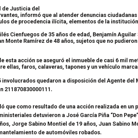
 de Justicia del
vantes, informó que al atender denuncias ciudadanas e
ulos de procedencia ilícita, elementos de la instituci
vilés Cienfuegos de 35 años de edad, Benjamín Aguilar
an Monte Ramírez de 48 años, sujetos que no pudieron 
e esta acción se aseguró el inmueble de casi 6 mil me
e ellas, faros, calaveras, tapones y un vehículo marca
5 involucrados quedaron a disposición del Agente del 
ción 211870830000111.
aló que como resultado de una acción realizada en un 
ministeriales detuvieron a José García Piña “Don Pepe
ños, Jorge Sabino Montiel de 19 años, Juan Sabino Mo
esmantelamiento de automóviles robados.