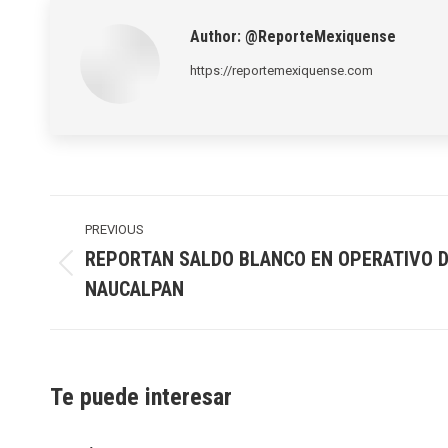
Author:
@ReporteMexiquense
https://reportemexiquense.com
Post
navigation
PREVIOUS
REPORTAN SALDO BLANCO EN OPERATIVO D
Previous
NAUCALPAN
post:
Te puede interesar