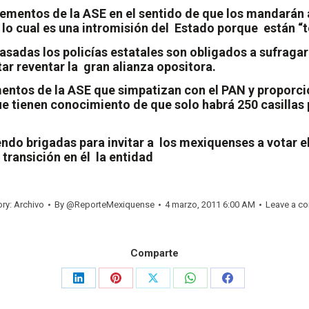
ementos de la ASE en el sentido de que los mandarán a
 lo cual es una intromisión del
Estado porque
están “
asadas los policías estatales son obligados a sufragar
tar reventar la
gran alianza opositora.
entos de la ASE que simpatizan con el PAN y proporci
que tienen conocimiento de que solo habrá 250 casillas 
ndo brigadas para invitar a
los mexiquenses a votar el
transición en él
la entidad
ory:
Archivo
By
@ReporteMexiquense
4 marzo, 2011 6:00 AM
Leave a c
Comparte
Share
Share
Share
Share
Share
on
on
on
on
on