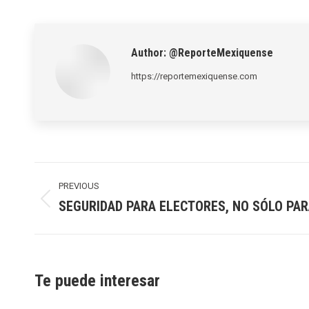
Author:
@ReporteMexiquense
https://reportemexiquense.com
Post
navigation
PREVIOUS
SEGURIDAD PARA ELECTORES, NO SÓLO PAR
Previous
post:
Te puede interesar