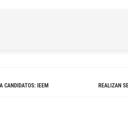
LinkedIn
Pinterest
X
WhatsApp
Facebook
A CANDIDATOS: IEEM
REALIZAN S
Next
post: