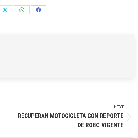
e
Share
Share
Share
on
on
on
rest
X
WhatsApp
Facebook
NEXT
RECUPERAN MOTOCICLETA CON REPORTE
Next
DE ROBO VIGENTE
post: