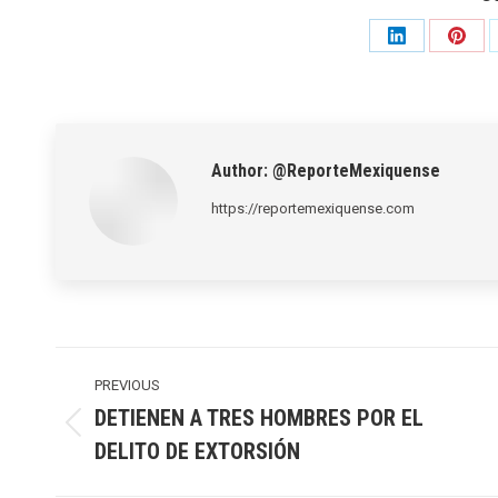
Share
Shar
on
on
LinkedIn
Pinte
Author:
@ReporteMexiquense
https://reportemexiquense.com
Post
navigation
PREVIOUS
DETIENEN A TRES HOMBRES POR EL
Previous
DELITO DE EXTORSIÓN
post: