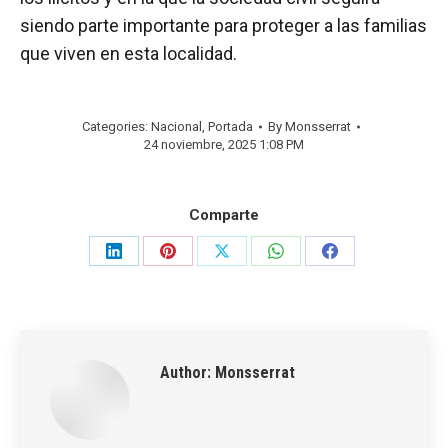
siendo parte importante para proteger a las familias
que viven en esta localidad.
Categories:
Nacional
,
Portada
By
Monsserrat
24 noviembre, 2025 1:08 PM
Comparte
Share
Share
Share
Share
Share
on
on
on
on
on
LinkedIn
Pinterest
X
WhatsApp
Facebook
Author:
Monsserrat