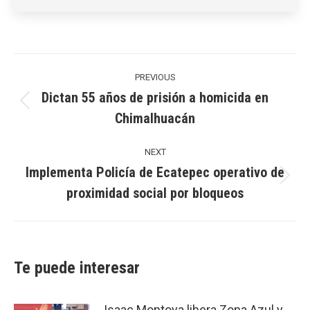
Post
navigation
PREVIOUS
Dictan 55 años de prisión a homicida en
Previous
Chimalhuacán
post:
NEXT
Implementa Policía de Ecatepec operativo de
Next
proximidad social por bloqueos
post:
Te puede interesar
Isaac Montoya libera Zona Azul y