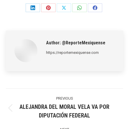
Share
Share
Share
Share
Share
on
on
on
on
on
LinkedIn
Pinterest
X
WhatsApp
Facebook
Author:
@ReporteMexiquense
https://reportemexiquense.com
Post
navigation
PREVIOUS
ALEJANDRA DEL MORAL VELA VA POR
Previous
DIPUTACIÓN FEDERAL
post: