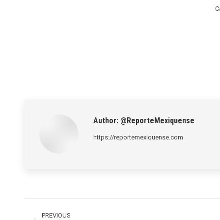
C
Author:
@ReporteMexiquense
https://reportemexiquense.com
Post
navigation
PREVIOUS