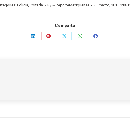
ategories:
Policía
,
Portada
By
@ReporteMexiquense
23 marzo, 2015 2:08 
Comparte
Share
Share
Share
Share
Share
on
on
on
on
on
LinkedIn
Pinterest
X
WhatsApp
Facebook