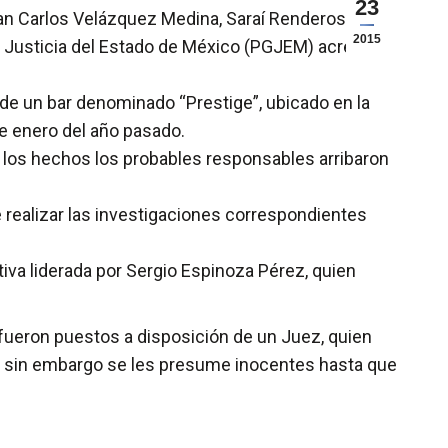
23
uan Carlos Velázquez Medina, Saraí Renderos
2015
 Justicia del Estado de México (PGJEM) acreditó
de un bar denominado “Prestige”, ubicado en la
 de enero del año pasado.
de los hechos los probables responsables arribaron
de realizar las investigaciones correspondientes
iva liderada por Sergio Espinoza Pérez, quien
ueron puestos a disposición de un Juez, quien
ión, sin embargo se les presume inocentes hasta que