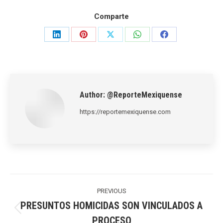
Comparte
Share
Share
Share
Share
Share
on
on
on
on
on
LinkedIn
Pinterest
X
WhatsApp
Facebook
Author:
@ReporteMexiquense
https://reportemexiquense.com
Post
navigation
PREVIOUS
PRESUNTOS HOMICIDAS SON VINCULADOS A
Previous
PROCESO