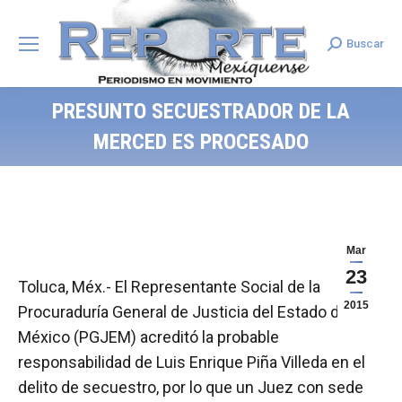
Buscar
Search:
PRESUNTO SECUESTRADOR DE LA
MERCED ES PROCESADO
Mar
23
Toluca, Méx.- El Representante Social de la
2015
Procuraduría General de Justicia del Estado de
México (PGJEM) acreditó la probable
responsabilidad de Luis Enrique Piña Villeda en el
delito de secuestro, por lo que un Juez con sede