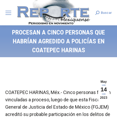
Buscar
Search:
PROCESAN A CINCO PERSONAS QUE
HABRÍAN AGREDIDO A POLICÍAS EN
COATEPEC HARINAS
May
14
COATEPEC HARINAS, Méx.- Cinco personas fueron
2023
vinculadas a proceso, luego de que esta Fiscalía
General de Justicia del Estado de México (FGJEM)
acreditó su probable participación en los delitos de