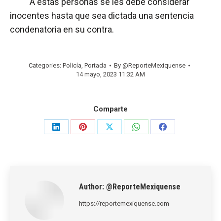
A estas personas se les debe considerar
inocentes hasta que sea dictada una sentencia
condenatoria en su contra.
Categories:
Policía
,
Portada
By
@ReporteMexiquense
14 mayo, 2023 11:32 AM
Comparte
Share
Share
Share
Share
Share
on
on
on
on
on
LinkedIn
Pinterest
X
WhatsApp
Facebook
Author:
@ReporteMexiquense
https://reportemexiquense.com