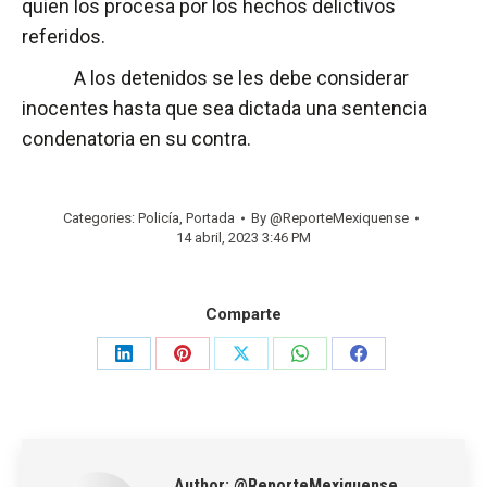
quien los procesa por los hechos delictivos
referidos.
A los detenidos se les debe considerar
inocentes hasta que sea dictada una sentencia
condenatoria en su contra.
Categories:
Policía
,
Portada
By
@ReporteMexiquense
14 abril, 2023 3:46 PM
Comparte
Share
Share
Share
Share
Share
on
on
on
on
on
LinkedIn
Pinterest
X
WhatsApp
Facebook
Author:
@ReporteMexiquense