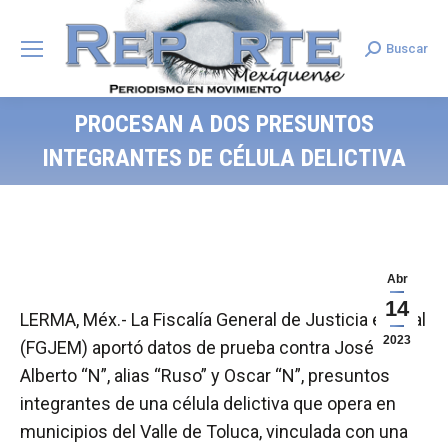
Buscar
Search:
PROCESAN A DOS PRESUNTOS
INTEGRANTES DE CÉLULA DELICTIVA
Abr
14
LERMA, Méx.- La Fiscalía General de Justicia estatal
2023
(FGJEM) aportó datos de prueba contra José
Alberto “N”, alias “Ruso” y Oscar “N”, presuntos
integrantes de una célula delictiva que opera en
municipios del Valle de Toluca, vinculada con una