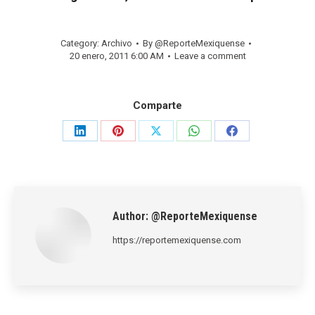
Category:
Archivo
By
@ReporteMexiquense
20 enero, 2011 6:00 AM
Leave a comment
Comparte
Share
Share
Share
Share
Share
on
on
on
on
on
LinkedIn
Pinterest
X
WhatsApp
Facebook
Author:
@ReporteMexiquense
https://reportemexiquense.com