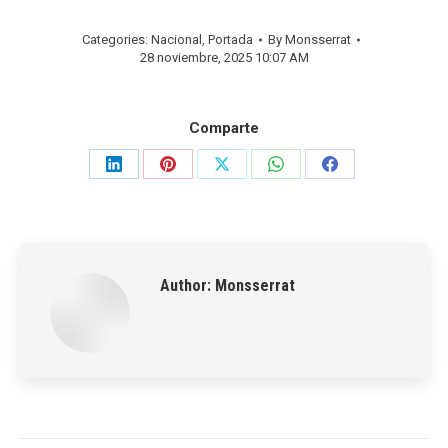
Categories:
Nacional
,
Portada
By
Monsserrat
28 noviembre, 2025 10:07 AM
Comparte
Share
Share
Share
Share
Share
on
on
on
on
on
LinkedIn
Pinterest
X
WhatsApp
Facebook
Author:
Monsserrat